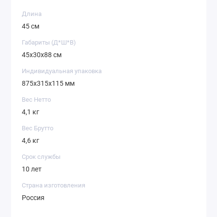
сборка без инструментов
Длина
3 широкие корзины
45 см
удобный металлический столик
Габариты (Д*Ш*В)
увеличенное расстояние между нижними
45х30х88 см
корзинами для высоких предметов
пластиковые колеса для мобильности
Индивидуальная упаковка
пластиковый крючок для мелочей
875х315х115 мм
допустимая нагрузка до 10 кг на корзину
Вес Нетто
4,1 кг
Вес Брутто
4,6 кг
Срок службы
10 лет
Страна изготовления
Россия