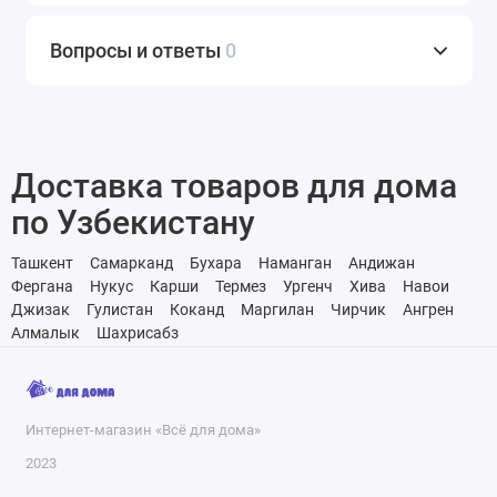
Вопросы и ответы
0
Доставка товаров для дома
по Узбекистану
Ташкент
Самарканд
Бухара
Наманган
Андижан
Фергана
Нукус
Карши
Термез
Ургенч
Хива
Навои
Джизак
Гулистан
Коканд
Маргилан
Чирчик
Ангрен
Алмалык
Шахрисабз
Интернет-магазин «Всё для дома»
2023