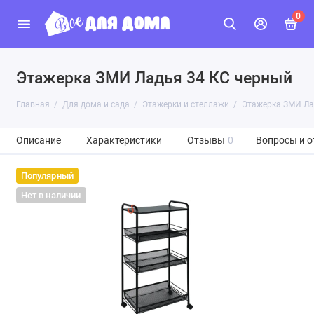
0
Этажерка ЗМИ Ладья 34 КС черный
Главная
Для дома и сада
Этажерки и стеллажи
Этажерка ЗМИ Ла
Описание
Характеристики
Отзывы
0
Вопросы и о
Популярный
Нет в наличии