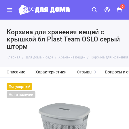
0
Корзина для хранения вещей с
крышкой 6л Plast Team OSLO серый
шторм
Главная
Для дома и сада
Хранение вещей
Корзина для хранения
Описание
Характеристики
Отзывы
0
Вопросы и о
Популярный
Нет в наличии