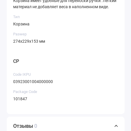
Корзина имеет удобные для переноски ручки. Легкий
материал не добавляет веса в наполненном виде.
Тип
Корзина
Размер
274х229х153 мм
CP
Code IKPU
03923001004000000
Package Code
101847
Отзывы
0