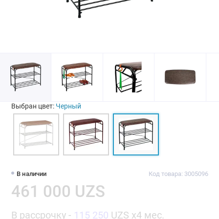
Выбран цвет:
Черный
В наличии
Код товара: 3005096
461 000 UZS
В рассрочку -
115 250
UZS x4 мес.