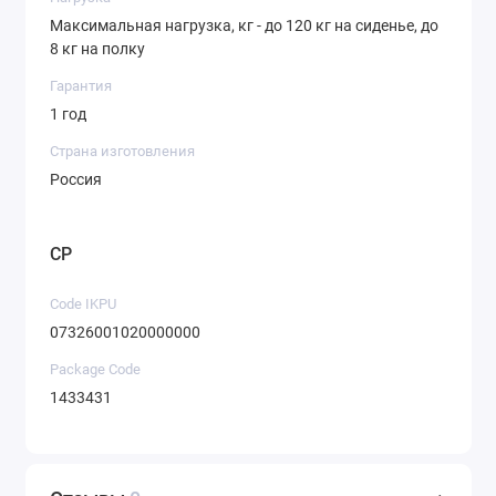
Максимальная нагрузка, кг - до 120 кг на сиденье, до
8 кг на полку
Гарантия
1 год
Страна изготовления
Россия
CP
Code IKPU
07326001020000000
Package Code
1433431