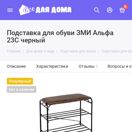
0
Подставка для обуви ЗМИ Альфа
23C черный
Главная
Для дома и сада
Подставки для обуви
Подставка для о
Описание
Характеристики
Отзывы
0
Вопросы и о
Популярный
Нет в наличии