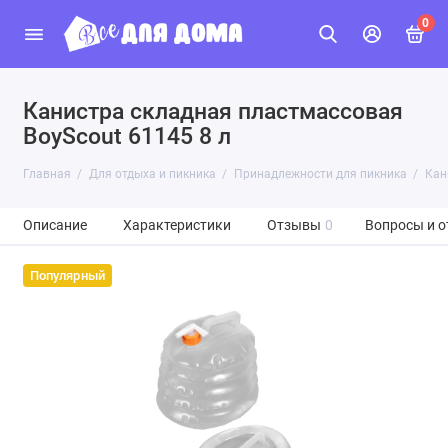
0
Канистра складная пластмассовая
BoyScout 61145 8 л
Главная
Для отдыха и пикника
Принадлежности для пикника
Кан
Описание
Характеристики
Отзывы
0
Вопросы и о
Популярный