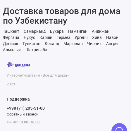
Доставка товаров для дома
по Узбекистану
Ташкент
Самарканд
Бухара
Наманган
Андижан
Фергана
Нукус
Карши
Термез
Ургенч
Хива
Навои
Джизак
Гулистан
Коканд
Маргилан
Чирчик
Ангрен
Алмалык
Шахрисабз
Интернет-магазин «Всё для дома»
2023
Поддержка
+998 (71) 205-51-00
Обратный звонок
Пн-Вс: 10.00 -18.00