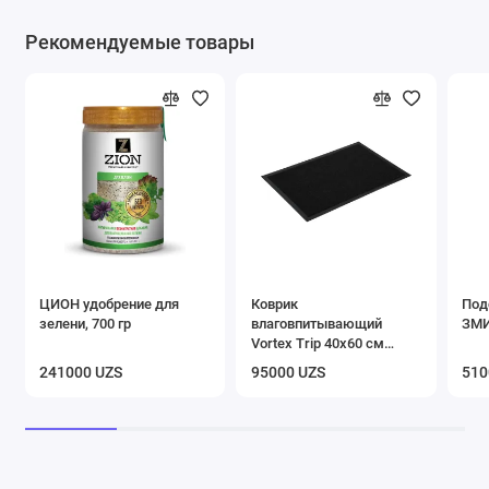
Рекомендуемые товары
ЦИОН удобрение для
Коврик
Под
зелени, 700 гр
влаговпитывающий
ЗМИ
Vortex Trip 40х60 см
черный
241000 UZS
95000 UZS
510