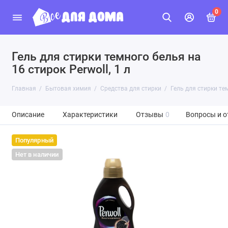
0
Гель для стирки темного белья на
16 стирок Perwoll, 1 л
Главная
Бытовая химия
Средства для стирки
Гель для стирки тем
Описание
Характеристики
Отзывы
0
Вопросы и о
Популярный
Нет в наличии