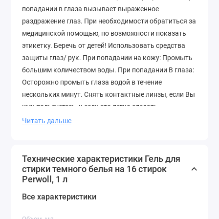
попадании в глаза вызывает выраженное
раздражение глаз. При необходимости обратиться за
медицинской помощью, по возможности показать
этикетку. Беречь от детей! Использовать средства
защиты глаз/ рук. При попадании на кожу: Промыть
большим количеством воды. При попадании В глаза:
Осторожно промыть глаза водой в течение
нескольких минут. Снять контактные линзы, если Вы
ими пользуетесь, и если это легко сделать.
Продолжить промывание глаз. Если раздражение
Читать дальше
глаз не проходит обратиться за медицинской
помощью.
Технические характеристики Гель для
Хранить вдали от пищевых продуктов. При
стирки темного белья на 16 стирок
повышенной чувствительности и повреждениях кожи
Perwoll, 1 л
избегать длительного контакта с любыми
Все характеристики
средствами для стирки. Хранить при температуре от
+5 до +35°С. В случае замерзания средство после
Объем, мл