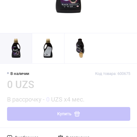
В наличии
Код товара: 600675
0 UZS
В рассрочку -
0
UZS x4 мес.
Купить