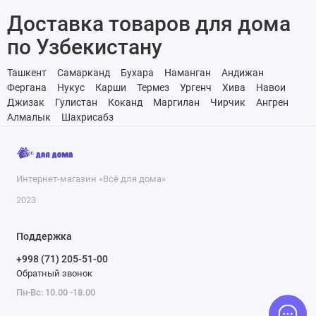
Доставка товаров для дома
по Узбекистану
Ташкент
Самарканд
Бухара
Наманган
Андижан
Фергана
Нукус
Карши
Термез
Ургенч
Хива
Навои
Джизак
Гулистан
Коканд
Маргилан
Чирчик
Ангрен
Алмалык
Шахрисабз
Интернет-магазин «Всё для дома»
2023
Поддержка
+998 (71) 205-51-00
Обратный звонок
Пн-Вс: 10.00 -18.00