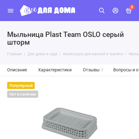
0
Мыльница Plast Team OSLO серый
шторм
Главная
Для дома и сада
Аксессуары для ванной и туалета
Мыльн
Описание
Характеристики
Отзывы
0
Вопросы и о
Популярный
Нет в наличии