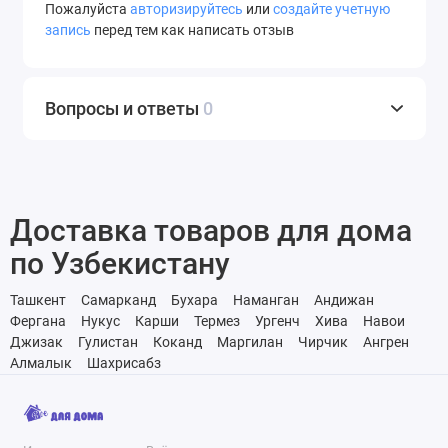
Пожалуйста
авторизируйтесь
или
создайте учетную
запись
перед тем как написать отзыв
Вопросы и ответы
0
Доставка товаров для дома
по Узбекистану
Ташкент
Самарканд
Бухара
Наманган
Андижан
Фергана
Нукус
Карши
Термез
Ургенч
Хива
Навои
Джизак
Гулистан
Коканд
Маргилан
Чирчик
Ангрен
Алмалык
Шахрисабз