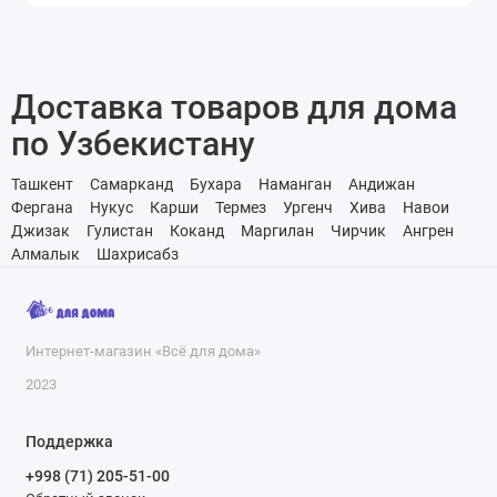
Доставка товаров для дома
по Узбекистану
Ташкент
Самарканд
Бухара
Наманган
Андижан
Фергана
Нукус
Карши
Термез
Ургенч
Хива
Навои
Джизак
Гулистан
Коканд
Маргилан
Чирчик
Ангрен
Алмалык
Шахрисабз
Интернет-магазин «Всё для дома»
2023
Поддержка
+998 (71) 205-51-00