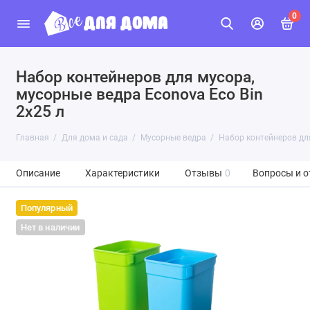
0
Набор контейнеров для мусора,
мусорные ведра Econova Eco Bin
2x25 л
Главная
Для дома и сада
Мусорные ведра
Набор контейнеров для
Описание
Характеристики
Отзывы
0
Вопросы и о
Популярный
Нет в наличии