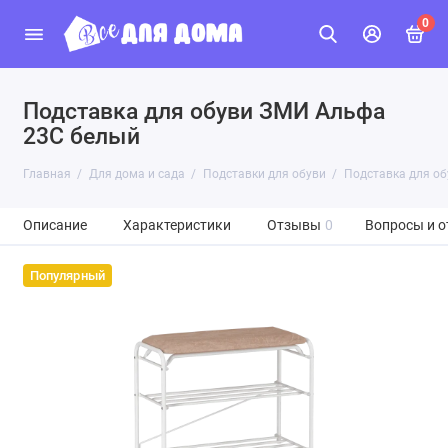
0
Подставка для обуви ЗМИ Альфа
23C белый
Главная
Для дома и сада
Подставки для обуви
Подставка для о
Описание
Характеристики
Отзывы
0
Вопросы и о
Популярный