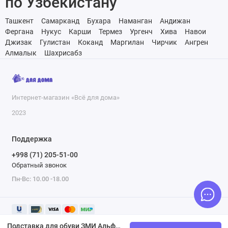
по Узбекистану
Ташкент
Самарканд
Бухара
Наманган
Андижан
Фергана
Нукус
Карши
Термез
Ургенч
Хива
Навои
Джизак
Гулистан
Коканд
Маргилан
Чирчик
Ангрен
Алмалык
Шахрисабз
Интернет-магазин «Всё для дома»
2023
Поддержка
+998 (71) 205-51-00
Обратный звонок
Пн-Вс: 10.00 -18.00
Подставка для обуви ЗМИ Альфа 23C белый